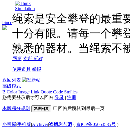
绳索是安全攀登的最重
bince
十分有限。请每一个攀
熟悉的器材。当绳索不
回复
支持
反对
使用道具
举报
返回列表
高级模式
B
Color
Image
Link
Quote
Code
Smilies
您需要登录后才可以回帖
登录
|
注册
本版积分规则
回帖后跳转到最后一页
发表回复
小黑屋
|
手机版
|
Archiver
|
盗版岩与酒
(
京ICP备05053585号
)