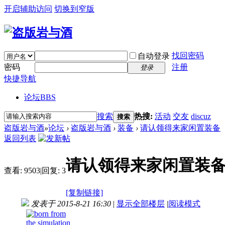
开启辅助访问
切换到窄版
找回密码
自动登录
密码
注册
登录
快捷导航
论坛
BBS
搜索
热搜:
活动
交友
discuz
搜索
盗版岩与酒
»
论坛
›
盗版岩与酒
›
装备
›
请认领得来家闲置装备
返回列表
请认领得来家闲置装
查看:
9503
|
回复:
3
[复制链接]
发表于 2015-8-21 16:30
|
显示全部楼层
|
阅读模式