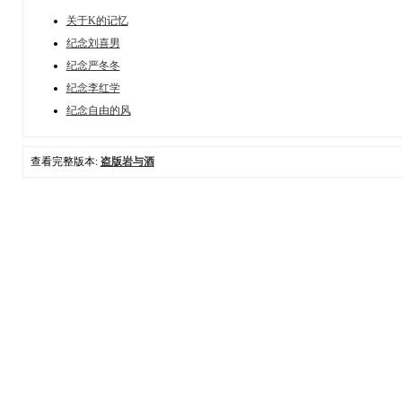
关于K的记忆
纪念刘喜男
纪念严冬冬
纪念李红学
纪念自由的风
查看完整版本:
盗版岩与酒