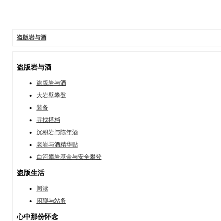
盗版岩与酒
盗版岩与酒
盗版岩与酒
大岩壁攀登
装备
寻找搭档
沉积岩与陈年酒
老岩与酒精华贴
白河攀岩基金与安全攀登
盗版生活
阅读
闲聊与站务
心中那份怀念