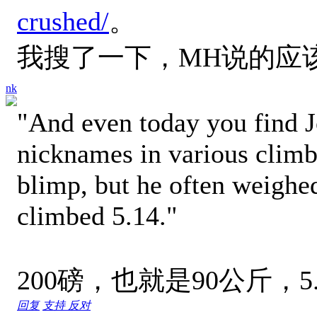
crushed/
。
我搜了一下，MH说的应
nk
"And even today you find 
nicknames in various climb
blimp, but he often weighe
climbed 5.14."
200磅，也就是90公斤，5.14
回复
支持
反对