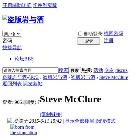
开启辅助访问
切换到窄版
找回密码
自动登录
密码
注册
登录
快捷导航
论坛
BBS
搜索
热搜:
活动
交友
discuz
搜索
盗版岩与酒
»
论坛
›
盗版岩与酒
›
盗版岩与酒
›
Steve McClure
返回列表
Steve McClure
查看:
9061
|
回复:
7
[复制链接]
发表于 2015-6-11 15:42
|
显示全部楼层
|
阅读模式