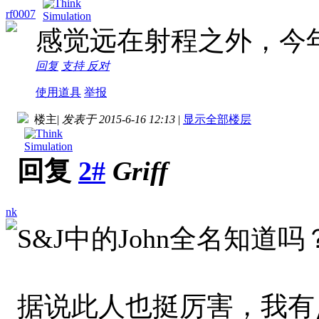
rf0007
感觉远在射程之外，今
回复
支持
反对
使用道具
举报
楼主
|
发表于 2015-6-16 12:13
|
显示全部楼层
回复
2#
Griff
nk
S&J中的John全名知道吗
据说此人也挺厉害，我有