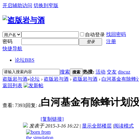
开启辅助访问
切换到窄版
找回密码
自动登录
密码
注册
登录
快捷导航
论坛
BBS
搜索
热搜:
活动
交友
discuz
搜索
盗版岩与酒
»
论坛
›
盗版岩与酒
›
盗版岩与酒
›
白河基金有除蜂
返回列表
白河基金有除蜂计划
查看:
7393
|
回复:
4
[复制链接]
发表于 2015-3-16 16:22
|
显示全部楼层
|
阅读模式