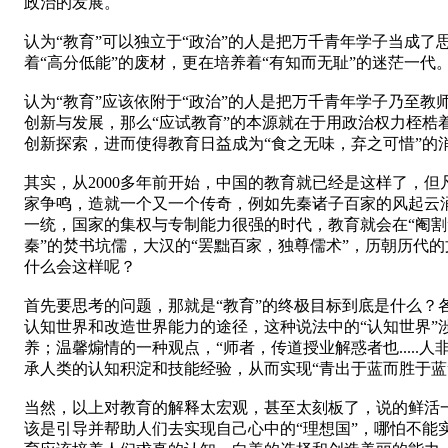
政治的发展。
认为“教育”可以独立于“政治”的人是把万千青年学子当成了
着“高分低能”的废材，更在培养着“有知而无耻”的迷茫一代
认为“教育”应该依附于“政治”的人是把万千青年学子乃至
创新与发展，那么“应试教育”的本源就在于用政治权力桎梏
创新探索，进而使得教育日益成为“食之无味，弃之可惜”的
其实，从2000多年前开始，中国的教育就已经是这样了，
家争鸣，造就一个又一个传奇，例如先秦诸子百家的风起云
一统，国家的集权与专制能力很强的时代，教育就会在“阉割”
秦”的焚书坑儒，大汉的“罢黜百家，独尊儒术”，历朝历代
什么会这样呢？
首先要思考的问题，那就是“教育”的终极目标到底是什么？
认知世界和改造世界能力的途径，这种说法中的“认知世界”
养；温馨煽情的一种观点，“师者，传道授业解惑者也.....人
承人类的认知积淀和技能经验，从而实现“青出于蓝而胜于蓝
当然，以上对教育的解释太宏观，甚至太刻板了，说的鲜活一
该是引导并帮助人们去实现自己心中的“理想国”，哪怕不能