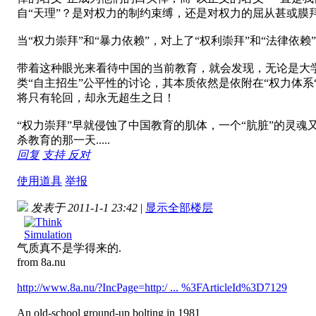
自“天理”？是对权力的制约束缚，还是对权力的屈从甚或膜
当“权力崇拜”和“暴力依赖”，对上了“权利崇拜”和“法律
带着这种眼光来看待中国的当前教育，就会发现，无论是大
类“自主招生”公平性的讨论，其本质依然是依附在“权力体系
将只有轮回，却永无超生之日！
“权力崇拜”早就侵蚀了中国教育的肌体，一个“肮脏”的灵魂
杀教育的那一天.....
回复
支持
反对
使用道具
举报
发表于 2011-1-1 23:42
|
显示全部楼层
气质真不是学得来的.
from 8a.nu
http://www.8a.nu/?IncPage=http:/ ... %3FArticleId%3D7129
An old-school ground-up bolting in 1981