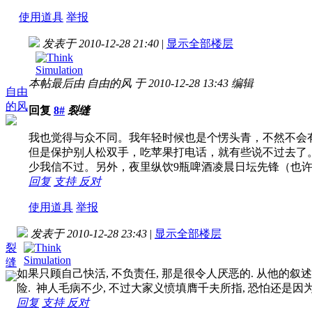
使用道具
举报
发表于 2010-12-28 21:40
|
显示全部楼层
本帖最后由 自由的风 于 2010-12-28 13:43 编辑
自由
的风
回复
8#
裂缝
我也觉得与众不同。我年轻时候也是个愣头青，不然不会
但是保护别人松双手，吃苹果打电话，就有些说不过去了
少我信不过。另外，夜里纵饮9瓶啤酒凌晨日坛先锋（也许是
回复
支持
反对
使用道具
举报
发表于 2010-12-28 23:43
|
显示全部楼层
裂
缝
如果只顾自己快活, 不负责任, 那是很令人厌恶的. 从他的
险. 神人毛病不少, 不过大家义愤填膺千夫所指, 恐怕还是
回复
支持
反对