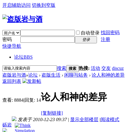
开启辅助访问
切换到窄版
找回密码
自动登录
密码
注册
登录
快捷导航
论坛
BBS
搜索
热搜:
活动
交友
discuz
搜索
盗版岩与酒
»
论坛
›
盗版生活
›
闲聊与站务
›
论人和神的差异
返回列表
论人和神的差异
查看:
8884
|
回复:
14
[复制链接]
发表于 2010-12-23 09:37
|
显示全部楼层
|
阅读模式
砾岩