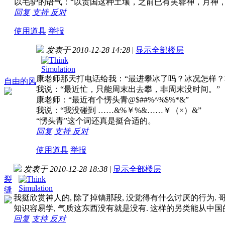
以毛驴的语气：“以贵国这种土壤，之前已有芙蓉神，月神
回复
支持
反对
使用道具
举报
发表于 2010-12-28 14:28
|
显示全部楼层
康老师那天打电话给我：“最进攀冰了吗？冰况怎样？
自由的风
我说：“最近忙，只能周末出去攀，非周末没时间。”
康老师：“最近有个愣头青@$##%^%$%*&”
我说：“我没碰到 ……&%￥%&……￥（×）&”
“愣头青”这个词还真是挺合适的。
回复
支持
反对
使用道具
举报
发表于 2010-12-28 18:38
|
显示全部楼层
裂
缝
我挺欣赏神人的, 除了掉镐那段, 没觉得有什么讨厌的行为. 哥
知识容易学, 气质这东西没有就是没有. 这样的另类能从中国
回复
支持
反对