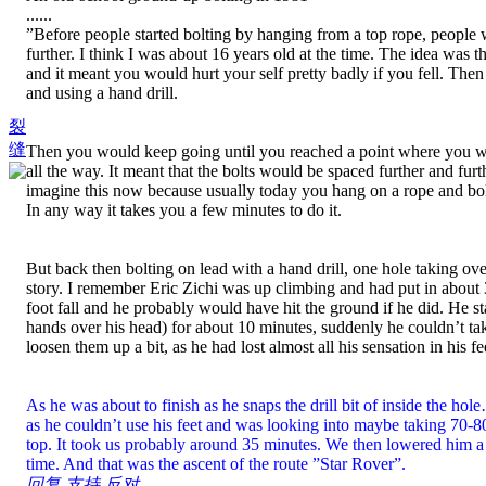
......
”Before people started bolting by hanging from a top rope, people 
further. I think I was about 16 years old at the time. The idea was 
and it meant you would hurt your self pretty badly if you fell. The
and using a hand drill.
裂
缝
Then you would keep going until you reached a point where you woul
all the way. It meant that the bolts would be spaced further and furt
imagine this now because usually today you hang on a rope and bolt 
In any way it takes you a few minutes to do it.
But back then bolting on lead with a hand drill, one hole taking ove
story. I remember Eric Zichi was up climbing and had put in about 
foot fall and he probably would have hit the ground if he did. He start
hands over his head) for about 10 minutes, suddenly he couldn’t tak
loosen them up a bit, as he had lost almost all his sensation in his fee
As he was about to finish as he snaps the drill bit of inside the hole
as he couldn’t use his feet and was looking into maybe taking 70-8
top. It took us probably around 35 minutes. We then lowered him a r
time. And that was the ascent of the route ”Star Rover”.
回复
支持
反对