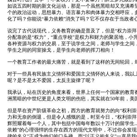
如说五四时期的新文化运动，那是一个虽然黑暗却又充满希望
个的政治运动，思想暴力、语言暴力和肉体暴力交相呼应，多
化了吗？你能说“暴力依赖”消失了吗？它不仅存在于当政者
说完了古代说现代，义务教育的确是普及了，但是“权力崇拜
分配靠的是“权力”，“重点学校”是权力和财力的聚居地，
各种资源与权力的交易，至于说学生之间，老师与学生之间
学生之间的同室操戈，是学生向老师的挥刀相向！
一个教育工作者的最大痛苦，就是看到了这样的无间轮回，却没有
对于一些具有民族主义情怀和爱国主义情怀的人来说，我以上
呢？是不是太不爱国，太反主旋律了呢？
我承认，站在历史的角度来看，世界上任何一个国家的教育都
洲黑暗的中世纪更是人类文明的伤疤，其实就在50年前，美
但是早在资产阶级革命之初，西方的教育就努力的向“权利崇
力和无奈的倒退，但是令人感慨的是，时至今日，“权利崇拜
辉照耀着每一个人，其中包括中国每年数以十万计的留学生..
依赖”的心理强悍的生存在西方的现代文明中，不过你会发现，
律的名义”正成为他们的口头禅，而“以正义的名义”一直是