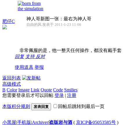
神人哥新图一张：最右为神人哥
肥仔C
自由的风 发表于 2011-1-23 11:06
非常佩服的是，他一整天任何操作，都没有戴手套
回复
支持
反对
使用道具
举报
返回列表
高级模式
B
Color
Image
Link
Quote
Code
Smilies
您需要登录后才可以回帖
登录
|
注册
本版积分规则
回帖后跳转到最后一页
发表回复
小黑屋
|
手机版
|
Archiver
|
盗版岩与酒
(
京ICP备05053585号
)