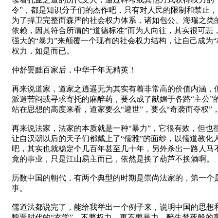
令”，都是知识分子们的杰作吧，只有对人民的限制和禁止，
为了捍卫完整而森严的社会权力体系，诸如包公、海瑞之类的“
依赖，因其符合所谓的“道德标准”而为人向往，其实很可悲
强大的“暴力”来颠覆一个现有的社会权力结构，让自己成为
权力，如是而已。
仲舒罢黜百家后，中华千年无精英！
再来说道家，道家之逍遥无为其实有着非常高的价值内涵，
派遣苦闷或寻求寄托的麻醉药，要么成了献媚于各路“主公”
站在思想的高度来看，道家要么“避世”，要么“奇袭而夺权”
再来说法家，法家的本质就是一种“暴力”，它很有效，但也
让自汉朝以后的天子们都戴上了“儒雅”的面纱，以儒道教化
吧，其实也就稳定个几百年甚至几十年，另外杀出一路人马
竟的事业，只是江山易主而已，依然是换了葫芦不换酒啊。
历数中国的朝代，有两个典型的时期是崇尚法家的，第一个
事。
儒道法都说完了，能给我举出一个例子来，说明中国的思想和
魏晋时代的“玄学”，不要权力，更不要暴力，醉生梦死般的