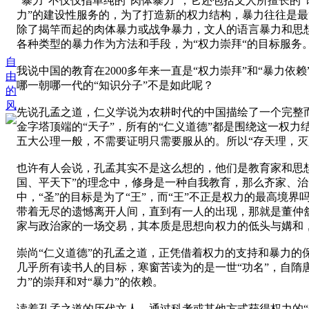
“暴力”不仅仅指单纯的“肉体暴力”，它还包括文人所擅长的“
力”的建设性服务的，为了打造新的权力结构，暴力往往是最
除了揭竿而起的肉体暴力或战争暴力，文人的语言暴力和思想
各种类型的暴力作为方法和手段，为“权力崇拜“的目标服务
自
我说中国的教育在2000多年来一直是“权力崇拜”和“暴力
由
哪一朝哪一代的“知识分子”不是如此呢？
的
风
先说孔孟之道，仁义学说为农耕时代的中国描绘了一个完整而
金字塔顶端的“天子”，所有的“仁义道德”都是围绕这一权力
五大公理一般，不需要证明只需要服从的。所以“存天理，灭
也许有人会说，孔孟其实不是这么想的，他们是教育家和思
国、平天下”的理念中，修身是一种自我教育，那么齐家、治
中，“圣”的目标是为了“王”，而“王”不正是权力的最高境
带着无尽的遗憾离开人间，直到有一人的出现，那就是董仲舒
家与政治家的一场交易，其本质是思想向权力的低头与媾和，
崇尚“仁义道德”的孔孟之道，正凭借着权力的支持和暴力的保
几乎所有读书人的目标，寒窗苦读为的是一世“功名”，自隋
力”的崇拜和对“暴力”的依赖。
读着孔孟之道的历代文人，通过科考或其他方式获得权力的“