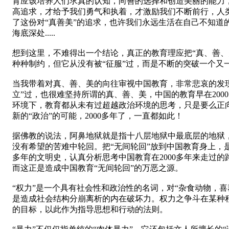
育应该培养人们求真的认知，向善的选择和创造美丽的能力，
高追求，才给予我们勇气和执着，才激励我们不断前行，人类
了这份对“真善美”的追求，也许我们永远生活在自己不知道
海底深处.....
想到这里，不难得出一个结论，真正的教育理应把“真、善、
种种制约，但它从没有被“征服”过，而是不断的突破一个又
当我带着对真、善、美的向往审视中国教育，非常悲哀的发
立”过，也很难坚持所谓的真、善、美，中国的教育早在200
环境下，教育都从未有过超越政治环境的思考，只是要么正向
新的“政治”的可能，2000多年了，一直都如此！
据佛教的说法，阿鼻地狱就是指十八层地狱中最底层的地狱，“
没有希望的苦难中轮回。把“无间轮回”放到中国教育身上，
多年的文明史，认真分析思考中国教育在2000多年来走过的
而这正是造成中国教育“无间轮回”的万恶之源。
“权力”是一个具有社会性和政治性的名词，对“杂食动物，喜
是造成社会结构分崩离析的内在破坏力。权力之争斗在某种程
的目标，以此作为指导思想和行动的法则。