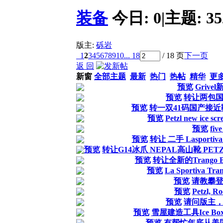
装备
今日:
0
|
主题:
35
版主:
砾岩
1
2
3
4
5
6
7
8
9
10
... 18
/ 18 页
下一页
返 回
新窗
全部主题
最新
热门
热帖
精华
更
预览
Grive
预览
转让两包
预览
转一双41码国产接近
预览
Petzl new ice scr
预览
fi
预览
转让 二手 Lasportiva
预览
转让G14冰爪 NEPAL高山靴 PE
预览
转让全新的Trango B
预览
La Sportiva Tra
预览
请教攀
预览
Petzl, R
预览
请问版主
预览
雪屋建造工具Ice B
预览
有帮忙年底从美