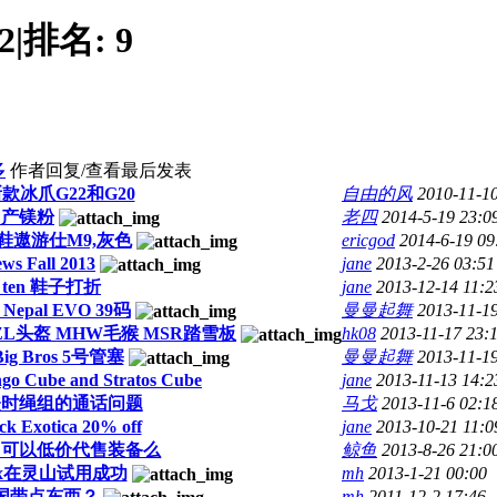
2
|
排名:
9
多
作者
回复/查看
最后发表
l新款冰爪G22和G20
自由的风
2010-11-10
国产镁粉
老四
2014-5-19 23:0
鞋遨游仕M9,灰色
ericgod
2014-6-19 09
ews Fall 2013
jane
2013-2-26 03:51
ve ten 鞋子打折
jane
2013-12-14 11:2
 Nepal EVO 39码
曼曼起舞
2013-11-19
TZL头盔 MHW毛猴 MSR踏雪板
hk08
2013-11-17 23:
ig Bros 5号管塞
曼曼起舞
2013-11-19
ngo Cube and Stratos Cube
jane
2013-11-13 14:2
登时绳组的通话问题
马戈
2013-11-6 02:1
ock Exotica 20% off
jane
2013-10-21 11:0
，可以低价代售装备么
鲸鱼
2013-8-26 21:0
ox在灵山试用成功
mh
2013-1-21 00:00
国带点东西？
mh
2011-12-2 17:46