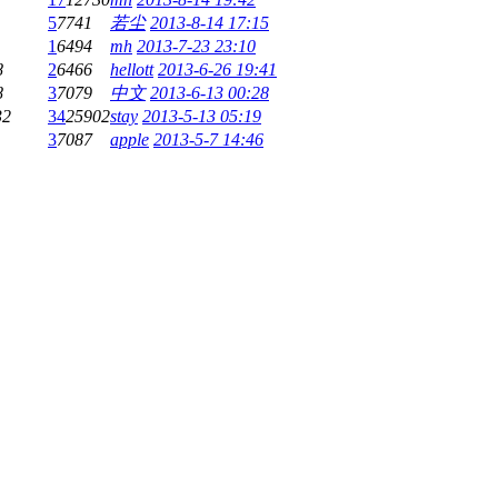
5
7741
若尘
2013-8-14 17:15
1
6494
mh
2013-7-23 23:10
8
2
6466
hellott
2013-6-26 19:41
8
3
7079
中文
2013-6-13 00:28
32
34
25902
stay
2013-5-13 05:19
3
7087
apple
2013-5-7 14:46