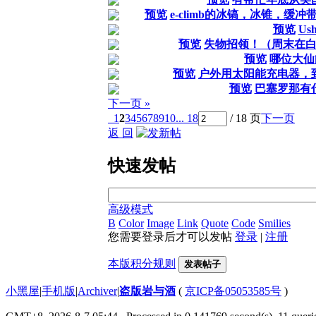
预览
e-climb的冰镐，冰锥，缓
预览
Ush
预览
失物招领！（周末在
预览
哪位大仙
预览
户外用太阳能充电器，
预览
巴塞罗那有
下一页 »
1
2
3
4
5
6
7
8
9
10
... 18
/ 18 页
下一页
返 回
快速发帖
高级模式
B
Color
Image
Link
Quote
Code
Smilies
您需要登录后才可以发帖
登录
|
注册
本版积分规则
发表帖子
小黑屋
|
手机版
|
Archiver
|
盗版岩与酒
(
京ICP备05053585号
)