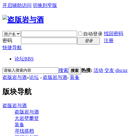
开启辅助访问
切换到窄版
找回密码
自动登录
密码
注册
登录
快捷导航
论坛
BBS
搜索
热搜:
活动
交友
discuz
搜索
盗版岩与酒
»
论坛
›
盗版岩与酒
›
装备
版块导航
盗版岩与酒
盗版岩与酒
大岩壁攀登
装备
寻找搭档