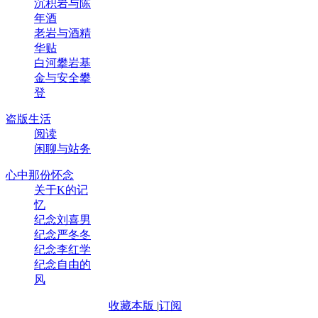
沉积岩与陈
年酒
老岩与酒精
华贴
白河攀岩基
金与安全攀
登
盗版生活
阅读
闲聊与站务
心中那份怀念
关于K的记
忆
纪念刘喜男
纪念严冬冬
纪念李红学
纪念自由的
风
收藏本版
|
订阅