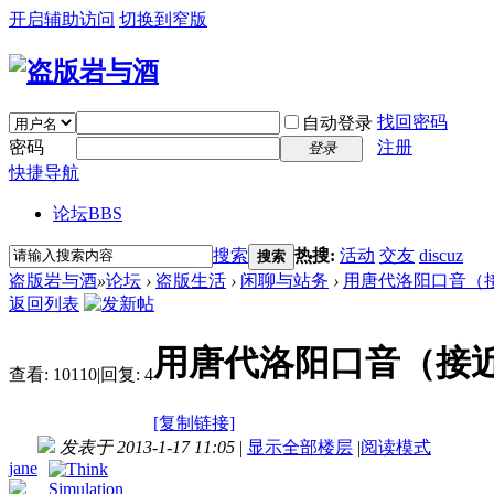
开启辅助访问
切换到窄版
找回密码
自动登录
密码
注册
登录
快捷导航
论坛
BBS
搜索
热搜:
活动
交友
discuz
搜索
盗版岩与酒
»
论坛
›
盗版生活
›
闲聊与站务
›
用唐代洛阳口音（接
返回列表
用唐代洛阳口音（接
查看:
10110
|
回复:
4
[复制链接]
发表于 2013-1-17 11:05
|
显示全部楼层
|
阅读模式
jane