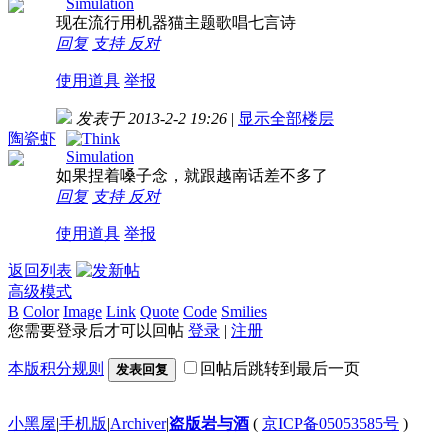
现在流行用机器猫主题歌唱七言诗
回复
支持
反对
使用道具
举报
发表于 2013-2-2 19:26
|
显示全部楼层
陶瓷虾
如果捏着嗓子念，就跟越南话差不多了
回复
支持
反对
使用道具
举报
返回列表
高级模式
B
Color
Image
Link
Quote
Code
Smilies
您需要登录后才可以回帖
登录
|
注册
本版积分规则
回帖后跳转到最后一页
发表回复
小黑屋
|
手机版
|
Archiver
|
盗版岩与酒
(
京ICP备05053585号
)